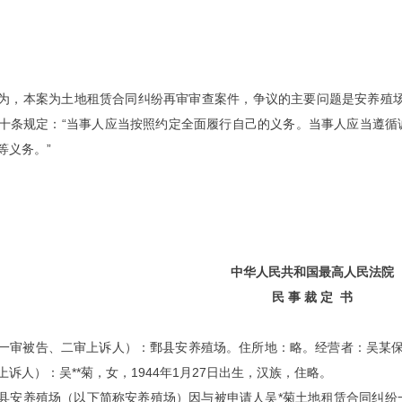
为，本案为土地租赁合同纠纷再审审查案件，争议的主要问题是安
养殖
十条规定：“当事人应当按照约定全面履行自己的义务。当事人应当遵循
等义务。”
中华人民共和国最高人民法院
民 事 裁 定 书
一审被告、二审上诉人）：鄄县安养殖场。住所地：略。经营者：吴某保，
诉人）：吴**菊，女，1944年1月27日出生，汉族，住略。
县安养殖场（以下简称安养殖场）因与被申请人吴*菊土地租赁合同纠纷一