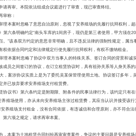
申请再审。本院依法组成合议庭进行了审查，现已审查终结。
再审称：
审理本案时忽略了意思自治原则，忽视了安养殖场的先履行抗辩权利，超
》第六条明确约定“南头车库的1间房子，现仍是第三者使用，甲方须在20
任。”该条双方约定的意思非常明确，且不违反法律的强制性规定，属当
有权依据合同约定和法律规定行使先履行抗辩权利，有权不缴纳租金。
审理本案时忽略了协议中双方当事人的特殊关系、签订合同的背景和诚实
族成员之间签订的协议，在订立租赁协议时，具有祖孙关系等人身关系的
大，案涉协议实质上是为了委托吴某保管理使用土地。协议签订多年，吴
定并已放弃要求安养殖场支付租赁费。
赁协议书》第六条约定是附期限、附条件的民事法律行为，该约定只有在
安养殖场使用，亦从未向安养殖场主张过租赁费，其应当认识并接受该行
请安养殖场支付租金，没有合同依据，有违诚信和合理原则，亦不符合法
、第六项之规定，请求再审本案。
为，本案为土地租赁合同纠纷再审审查案件，争议的主要问题是安养殖场