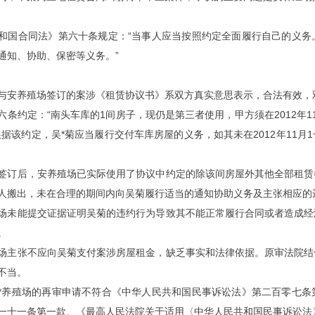
和国合同法》第六十条规定：“当事人应当按照约定全面履行自己的义务
通知、协助、保密等义务。”
与安养殖场签订的案涉《租赁协议书》系双方真实意思表示，合法有效，
六条约定：“南头车库的1间房子，现仍是第三者使用，甲方须在2012年
根据该约定，吴*菊应当履行交付车库房屋的义务，如其未在2012年11
签订后，安养殖场已实际使用了协议中约定的除该间房屋外其他全部租赁物
人搬出，未在合理的期间内向吴菊履行适当的通知协助义务及主张相应的
场未能提交证据证明吴菊的违约行为导致其不能正常履行合同或者造成经
。
场主张不应向吴菊支付案涉房屋租金，缺乏事实和法律依据。原审法院结
不当。
*养殖场的再审申请不符合《中华人民共和国民事诉讼法》第二百零七条
一十一条第一款、《最高人民法院关于适用〈中华人民共和国民事诉讼法