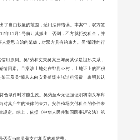
出了自由裁量的范围，适用法律错误。本案中，双方签
12年11月1号前让其搬出，否则，乙方就拒交租金，并
事人意思自治的范畴，对双方具有约束力。吴*菊违约行
信用原则。吴*菊和丈夫吴某三与吴某保是祖孙关系，
感情因素。且案涉土地处在鄄县××村，土地证上的面积
某三及吴*菊从未向安养殖场主张过租赁费，表明其认
符合条件时才能生效。吴菊至今无证据证明将南头车库
为对其产生的法律约束力。安养殖场支付租金的条件未
律规定。综上，依据《中华人民共和国民事诉讼法》第
是否应当向吴菊支付相应的租赁费。